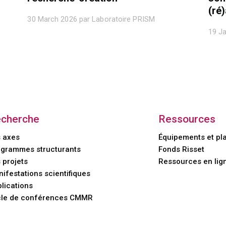
(ré
30 March 2026 par Laboratoire PRISM
19 J
cherche
Ressources
 axes
Équipements et pl
grammes structurants
Fonds Risset
 projets
Ressources en lig
ifestations scientifiques
lications
cle de conférences CMMR