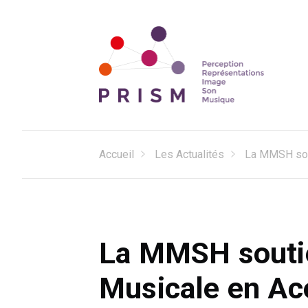
Perception Représentations Image Son Musique
Laboratoire PRISM
Accueil
Les Actualités
La MMSH sout
La MMSH soutie
Musicale en Ac