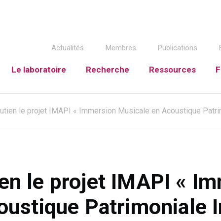
Actualités
Membres
Publications
Le laboratoire
Recherche
Ressources
F
ien le projet IMAPI « Immersion Musicale en Acoustique Patri
n le projet IMAPI « I
oustique Patrimoniale 