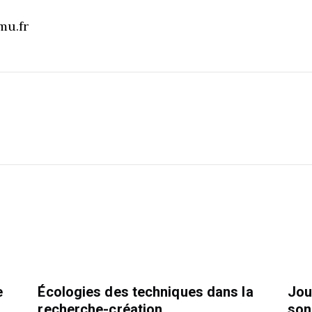
mu.fr
e
Écologies des techniques dans la
Jou
recherche-création
son