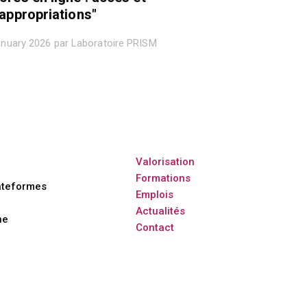
)appropriations"
anuary 2026 par Laboratoire PRISM
Valorisation
Formations
ateformes
Emplois
Actualités
ne
Contact