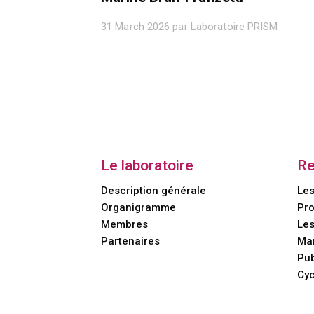
31 March 2026 par Laboratoire PRISM
Le laboratoire
Re
Description générale
Les
Organigramme
Pro
Membres
Les
Partenaires
Man
Pub
Cy