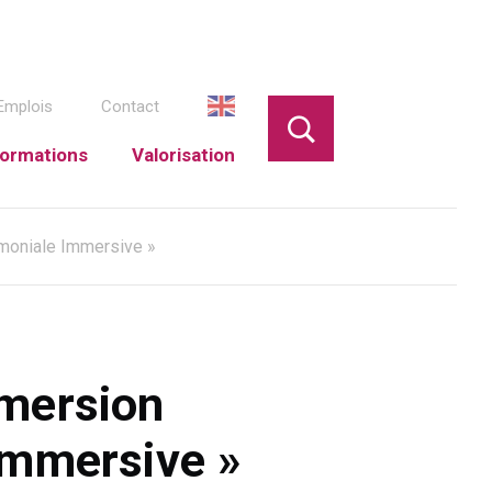
Emplois
Contact
ormations
Valorisation
moniale Immersive »
mmersion
Immersive »