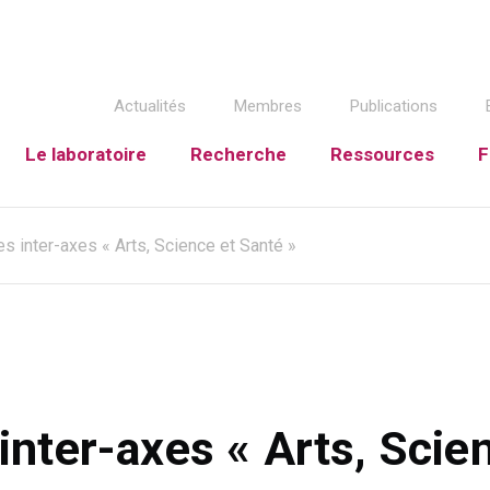
Actualités
Membres
Publications
Le laboratoire
Recherche
Ressources
F
s inter-axes « Arts, Science et Santé »
inter-axes « Arts, Scie