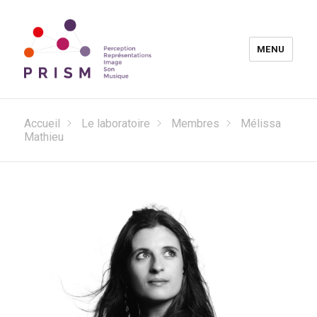
MENU
Laboratoire PRISM
Accueil
Le laboratoire
Membres
Mélissa
Mathieu