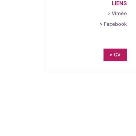
LIENS
> Viméo
> Facebook
> CV