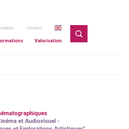
Emplois
Contact
ormations
Valorisation
inématographiques
inéma et Audiovisuel -
ques et Explorations Artistiques"