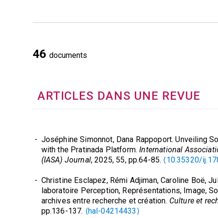
46
documents
ARTICLES DANS UNE REVUE
Joséphine Simonnot, Dana Rappoport. Unveiling So
with the Pratinada Platform.
International Associat
(IASA) Journal
, 2025, 55, pp.64-85.
⟨10.35320/ij.17
Christine Esclapez, Rémi Adjiman, Caroline Boë, Jul
laboratoire Perception, Représentations, Image, S
archives entre recherche et création.
Culture et rec
pp.136-137.
⟨hal-04214433⟩