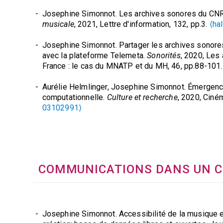
Josephine Simonnot. Les archives sonores du C
musicale
, 2021, Lettre d'information, 132, pp.3.
⟨ha
Josephine Simonnot. Partager les archives sonor
avec la plateforme Telemeta.
Sonorités
, 2020, Les
France : le cas du MNATP et du MH, 46, pp.88-101
Aurélie Helmlinger, Josephine Simonnot. Émergenc
computationnelle.
Culture et recherche
, 2020, Ciné
03102991⟩
Perla Olivia Rodríguez Reséndiz, Josephine Simonn
Gestor de contenidos de código abierto para archi
materiales de investigación.
Investigación Bibliote
e información
, 2018, 32 (77), pp.101.
⟨10.22201/ii
COMMUNICATIONS DANS UN 
02861549⟩
Florabelle Spielmann, Aurélie Helmlinger, Josephi
Pellerin, et al.. Zoom arrière. L’ethnomusicologie à 
d'ethnomusicologie
, 2017, Dossier : Perspectives
Josephine Simonnot. Accessibilité de la musique en
?, 30, pp.9-28.
⟨hal-01705718⟩