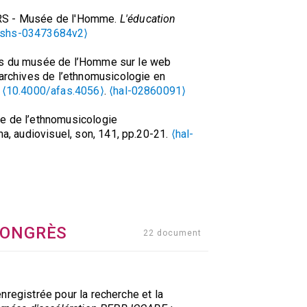
NRS - Musée de l'Homme.
L'éducation
lshs-03473684v2⟩
es du musée de l’Homme sur le web
 archives de l’ethnomusicologie en
.
⟨10.4000/afas.4056⟩
.
⟨hal-02860091⟩
e de l’ethnomusicologie
ma, audiovisuel, son, 141, pp.20-21.
⟨hal-
ot, Dafne Citlalli Abad Martínez.
vos digitales sonoros que preservan
cológica: archivonomía, bibliotecología
bi.24488321xe.2018.77.58005⟩
.
⟨halshs-
CONGRÈS
22 document
ne Simonnot, Thomas Fillon, Guillaume
l’ère du Big Data.
Cahiers
 – Quel devenir pour l’ethnomusicologie
registrée pour la recherche et la