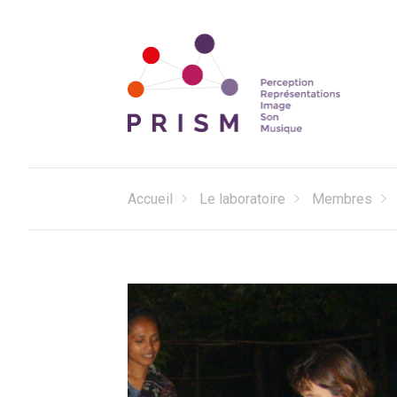
Perception Représentations Image Son Musique
Laboratoire PRISM
Accueil
Le laboratoire
Membres