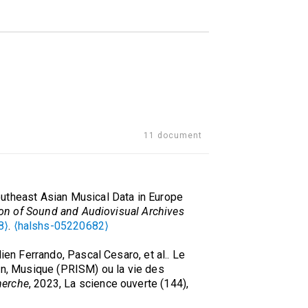
11 document
utheast Asian Musical Data in Europe
ion of Sound and Audiovisual Archives
8⟩
.
⟨halshs-05220682⟩
ien Ferrando, Pascal Cesaro, et al.. Le
on, Musique (PRISM) ou la vie des
herche
, 2023, La science ouverte (144),