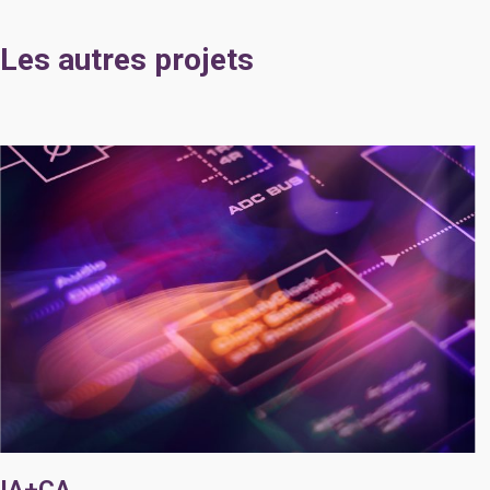
Les autres projets
IA+CA